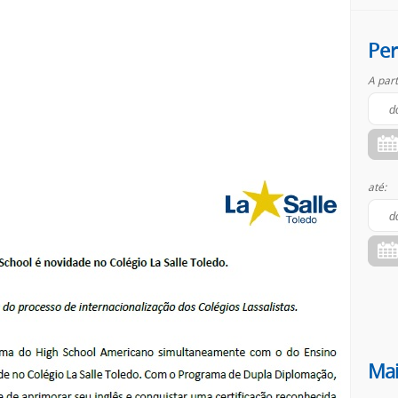
Per
A part
até:
Mai