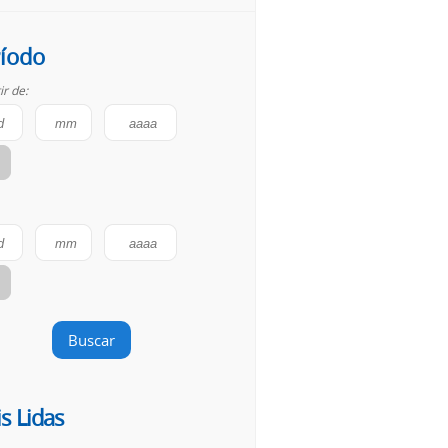
íodo
ir de:
Buscar
s Lidas