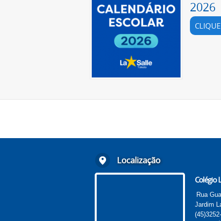
2026
CLIQUE
Localização
Colégio L
Rua Gua
Jardim L
(45)3252