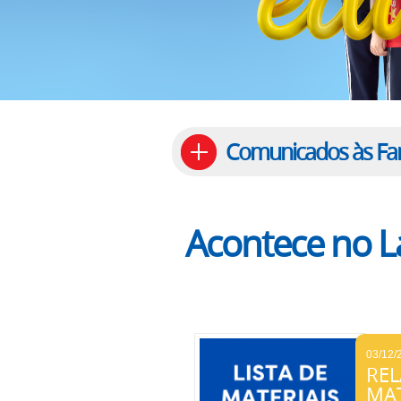
Comunicados às Fam
Acontece no La
03/12/
REL
MAT