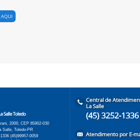
 AQUI
Central de Atendimen
La Salle
(45) 3252-1336
a Salle Toledo
rani, 2000, CEP 85902-030
a Salle, Toledo-PR
Atendimento por E-ma
-1336
(45)99957-0059