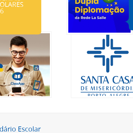
COLARES
6
dário Escolar