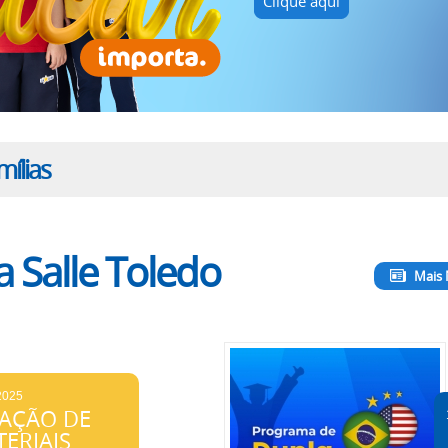
Clique aqui
ílias
 Salle Toledo
Mais 
2025
AÇÃO DE
ERIAIS