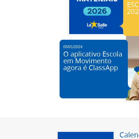
ES
202
05/01/2024
O aplicativo Escola
em Movimento
agora é ClassApp
Calen