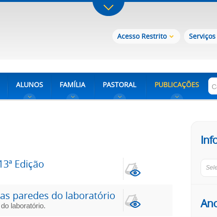
Acesso Restrito
Serviços
ALUNOS
FAMÍLIA
PASTORAL
PUBLICAÇÕES
Inf
13ª Edição
Sel
 as paredes do laboratório
An
do laboratório.