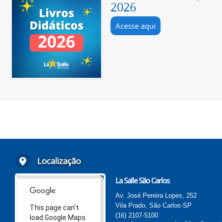
2026
Acesse aqui
Localização
La Salle São Carlos
Av. José Pereira Lopes, 252
Vila Prado, São Carlos-SP
This page can't
(16) 2107-5100
load Google Maps