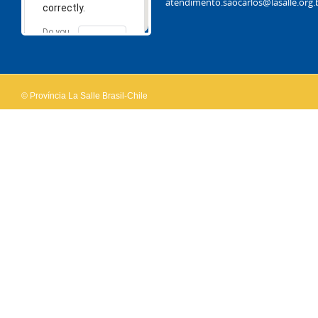
atendimento.saocarlos@lasalle.org.
correctly.
Do you
OK
own this
website?
© Província La Salle Brasil-Chile