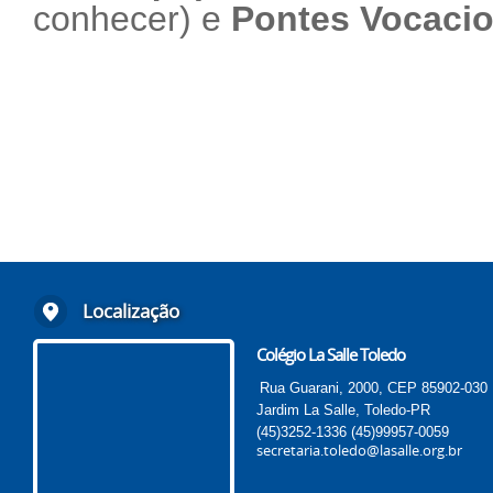
conhecer
) e
Pontes Vocacio
Localização
Colégio La Salle Toledo
Rua Guarani, 2000, CEP 85902-030
Jardim La Salle, Toledo-PR
(45)3252-1336
(45)99957-0059
secretaria.toledo@lasalle.org.br