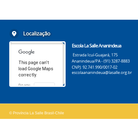
Localização
Escola La Salle Ananindeua
Estrada Icuí-Guajará, 175
Ananindeua/PA - (91) 3287-8883
This page can't
CNPJ: 92.741.990/0017-02
load Google Maps
escolaananindeua@lasalle.org.br
correctly.
Do you
OK
own this
website?
© Província La Salle Brasil-Chile