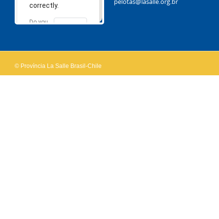
pelotas@lasalle.org.br
correctly.
Do you
OK
own this
website?
© Província La Salle Brasil-Chile