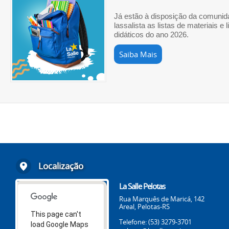
Já estão à disposição da comunid
lassalista as listas de materiais e l
didáticos do ano 2026.
Saiba Mais
Localização
La Salle Pelotas
Rua Marquês de Maricá, 142
Areal, Pelotas-RS
This page can't
Telefone: (53) 3279-3701
load Google Maps