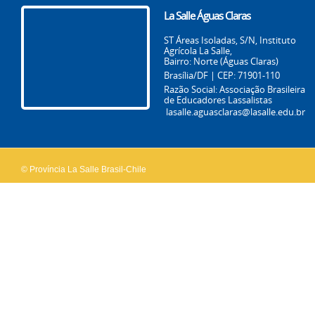
La Salle Águas Claras
ST Áreas Isoladas, S/N, Instituto
Agrícola La Salle,
Bairro: Norte (Águas Claras)
Brasília/DF | CEP: 71901-110
Razão Social: Associação Brasileira
de Educadores Lassalistas
lasalle.aguasclaras@lasalle.edu.br
© Província La Salle Brasil-Chile