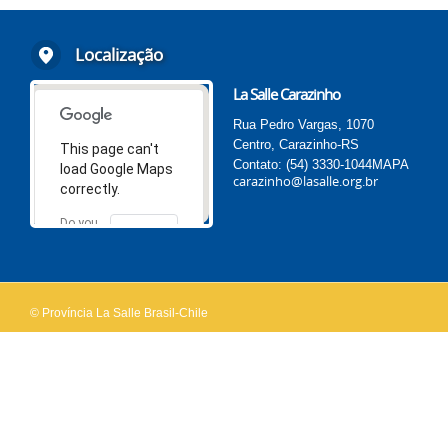
Localização
La Salle Carazinho
Rua Pedro Vargas, 1070
Centro, Carazinho-RS
This page can't
Contato: (54) 3330-1044
MAPA
load Google Maps
carazinho@lasalle.org.br
correctly.
Do you
OK
own this
website?
© Província La Salle Brasil-Chile