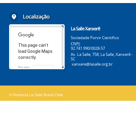
Localização
La Salle Xanxerê
Sociedade Porvir Cientifico
CNPJ:
This page can't
92.741.990/0028-57
load Google Maps
Av. La Salle, 758, La Salle, Xanxerê -
correctly.
SC
xanxere@lasalle.org.br
Do you
OK
own this
website?
© Província La Salle Brasil-Chile