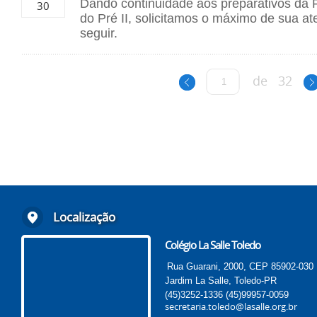
Dando continuidade aos preparativos da 
30
do Pré II, solicitamos o máximo de sua a
seguir.
de
32
Localização
Colégio La Salle Toledo
Rua Guarani, 2000, CEP 85902-030
Jardim La Salle, Toledo-PR
(45)3252-1336
(45)99957-0059
secretaria.toledo@lasalle.org.br