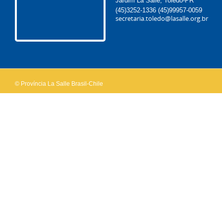
Jardim La Salle, Toledo-PR
(45)3252-1336
(45)99957-0059
secretaria.toledo@lasalle.org.br
© Província La Salle Brasil-Chile