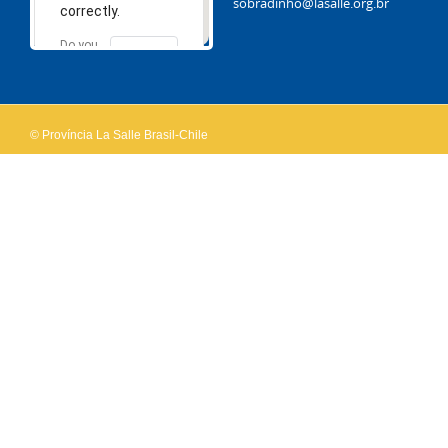
sobradinho@lasalle.org.br
correctly.
Do you
OK
own this
website?
© Província La Salle Brasil-Chile