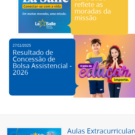
reflete as
moradas da
missão
27/11/2025
Resultado de
Concessão de
Bolsa Assistencial -
2026
Aulas Extracurricular