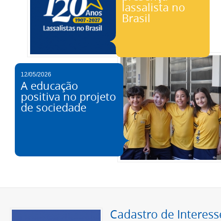
lassalista no
Brasil
12/05/2026
A educação
positiva no projeto
de sociedade
Cadastro de Interess