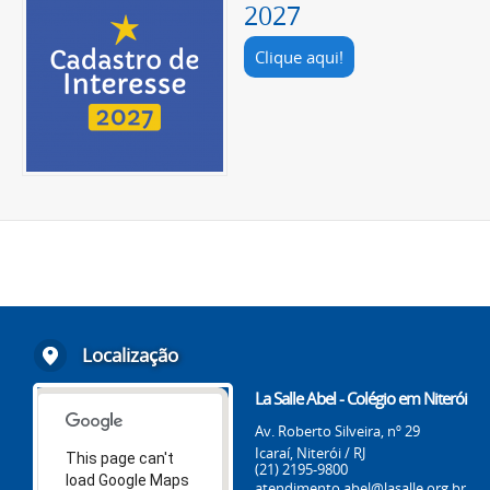
2027
Clique aqui!
Localização
La Salle Abel - Colégio em Niterói
Av. Roberto Silveira, nº 29
Icaraí, Niterói / RJ
This page can't
(21) 2195-9800
load Google Maps
atendimento.abel@lasalle.org.br