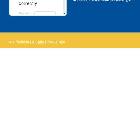
correctly.
Do you
OK
own this
website?
© Província La Salle Brasil-Chile