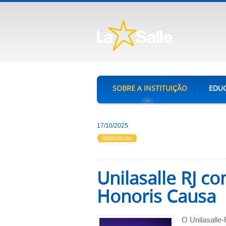
SOBRE A INSTITUIÇÃO
EDUC
17/10/2025
Bibliotecas
Unilasalle RJ c
Honoris Causa
O Unilasalle-