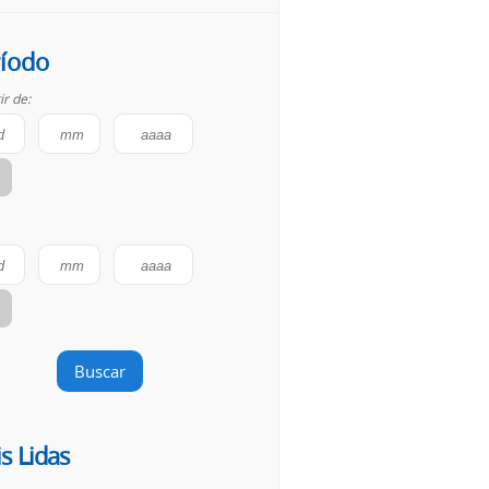
íodo
ir de:
Buscar
s Lidas