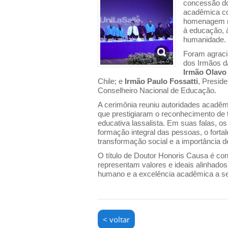
concessão do
acadêmica con
homenagem re
à educação, à
humanidade.
Foram agrac
dos Irmãos d
Irmão Olavo 
Chile; e
Irmão Paulo Fossatti
, Presid
Conselheiro Nacional de Educação.
A cerimônia reuniu autoridades acadêmi
que prestigiaram o reconhecimento de 
educativa lassalista. Em suas falas
formação integral das pessoas, o fort
transformação social e a importância d
O título de Doutor Honoris Causa é con
representam valores e ideais alinhado
humano e a excelência acadêmica a s
< voltar