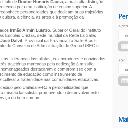
 título de
Doutor Honoris Causa
, a mais alta distinção
cedida por uma instituição de ensino superior. A
conhece personalidades que dedicam suas trajetórias
Per
 cultura, à ciência, às artes e à promoção da
A part
iados
Irmão Armin Luistro
, Superior Geral do Instituto
as Escolas Cristãs, sede mundial da Rede La Salle;
José Dalvit
, Provincial da Província La Salle Brasil-
ente do Conselho de Administração do Grupo UBEC e
cas, lideranças lassalistas, colaboradores e convidados
até:
três trajetórias marcadas pela dedicação à missão
, os homenageados destacaram o compromisso com a
alecimento da educação como instrumento de
e cultivar a fraternidade nas comunidades educativas.
cedido pelo Unilasalle-RJ a personalidades que
s à missão lassalista, promovendo o desenvolvimento
erviço do bem comum.
Mai