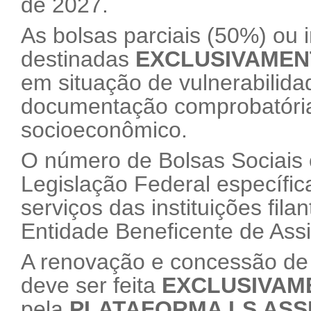
de 2027.
As bolsas parciais (50%) ou 
destinadas
EXCLUSIVAMEN
em situação de vulnerabilida
documentação comprobatória 
socioeconômico.
O número de Bolsas Sociais o
Legislação Federal específi
serviços das instituições fila
Entidade Beneficente de Ass
A renovação e concessão de 
deve ser feita
EXCLUSIVAM
pela
PLATAFORMA LS ASS