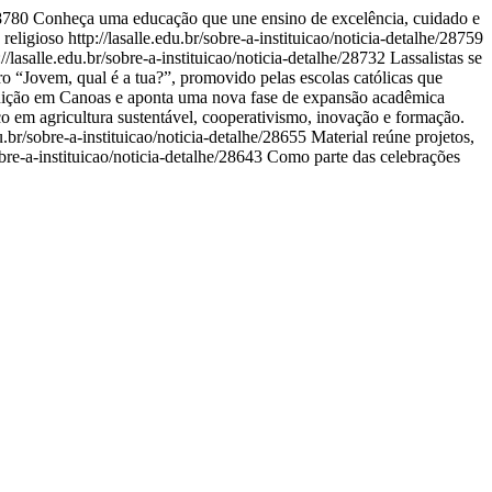
28780
Conheça uma educação que une ensino de excelência, cuidado e
 religioso
http://lasalle.edu.br/sobre-a-instituicao/noticia-detalhe/28759
://lasalle.edu.br/sobre-a-instituicao/noticia-detalhe/28732
Lassalistas se
o “Jovem, qual é a tua?”, promovido pelas escolas católicas que
tituição em Canoas e aponta uma nova fase de expansão acadêmica
co em agricultura sustentável, cooperativismo, inovação e formação.
du.br/sobre-a-instituicao/noticia-detalhe/28655
Material reúne projetos,
sobre-a-instituicao/noticia-detalhe/28643
Como parte das celebrações