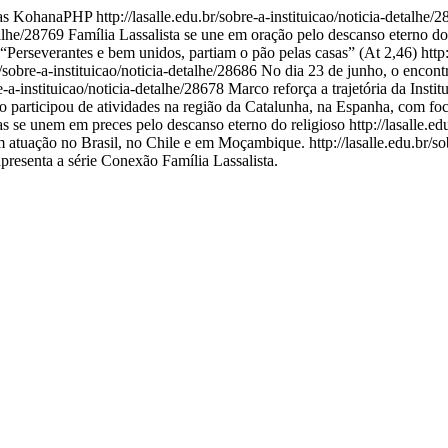
as
KohanaPHP
http://lasalle.edu.br/sobre-a-instituicao/noticia-detalhe/
etalhe/28769
Família Lassalista se une em oração pelo descanso eterno do
Perseverantes e bem unidos, partiam o pão pelas casas” (At 2,46)
http
br/sobre-a-instituicao/noticia-detalhe/28686
No dia 23 de junho, o encontr
re-a-instituicao/noticia-detalhe/28678
Marco reforça a trajetória da Ins
ão participou de atividades na região da Catalunha, na Espanha, com fo
as se unem em preces pelo descanso eterno do religioso
http://lasalle.e
om atuação no Brasil, no Chile e em Moçambique.
http://lasalle.edu.br/
apresenta a série Conexão Família Lassalista.