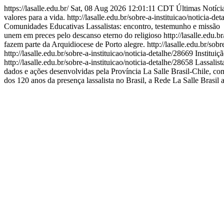
https://lasalle.edu.br/
Sat, 08 Aug 2026 12:01:11 CDT
Últimas Notíci
valores para a vida.
http://lasalle.edu.br/sobre-a-instituicao/noticia-d
Comunidades Educativas Lassalistas: encontro, testemunho e missão “
unem em preces pelo descanso eterno do religioso
http://lasalle.edu.
fazem parte da Arquidiocese de Porto alegre.
http://lasalle.edu.br/sob
http://lasalle.edu.br/sobre-a-instituicao/noticia-detalhe/28669
Instituiç
http://lasalle.edu.br/sobre-a-instituicao/noticia-detalhe/28658
Lassalist
dados e ações desenvolvidas pela Província La Salle Brasil-Chile, c
dos 120 anos da presença lassalista no Brasil, a Rede La Salle Brasil 