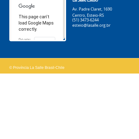
Av. Padre Claret, 1690
Centro, Esteio-RS
This page can't
(51) 3473-6244
load Google Maps
esteio@lasalle.org.br
correctly.
Do you
OK
own this
website?
© Província La Salle Brasil-Chile