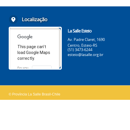
Localização
La Salle Esteio
Av. Padre Claret, 1690
Centro, Esteio-RS
This page can't
(51) 3473-6244
load Google Maps
esteio@lasalle.org.br
correctly.
Do you
OK
own this
website?
© Província La Salle Brasil-Chile