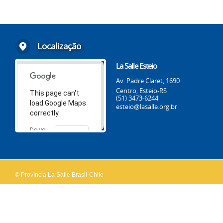
Localização
La Salle Esteio
Av. Padre Claret, 1690
Centro, Esteio-RS
This page can't
(51) 3473-6244
load Google Maps
esteio@lasalle.org.br
correctly.
Do you
OK
own this
website?
© Província La Salle Brasil-Chile