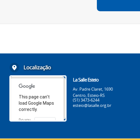
Localização
La Salle Esteio
Av. Padre Claret, 1690
Centro, Esteio-RS
This page can't
(51) 3473-6244
load Google Maps
esteio@lasalle.org.br
correctly.
Do you
OK
own this
website?