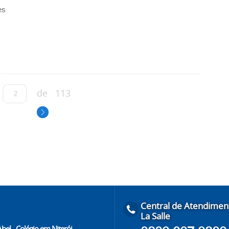
es
de
113
Central de Atendimen
La Salle
Abel - Colégio em Niterói