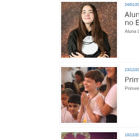
24/01/20
Alun
no 
Aluna 
23/12/20
Prim
Primeir
10/12/20