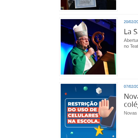
20/02/20
La S
Abertu
no Teat
07/02/20
Nova
colé
Novas d