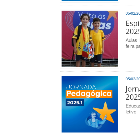
05/02/20
Espi
202
Aulas i
feira p
05/02/20
Jorn
202
Educad
letivo