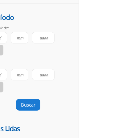
íodo
ir de:
Buscar
s Lidas