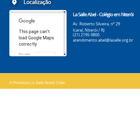
Localização
La Salle Abel - Colégio em Niterói
Av. Roberto Silveira, nº 29
Icaraí, Niterói / RJ
This page can't
(21) 2195-9800
load Google Maps
atendimento.abel@lasalle.org.br
correctly.
Do you
OK
own this
website?
© Província La Salle Brasil-Chile