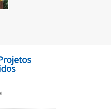
Projetos
idos
al