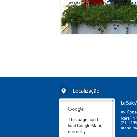
Localização
La Salle 
Av. Rober
Icaraí, Ni
This page can't
(21) 219
load Google Maps
atendime
correctly.