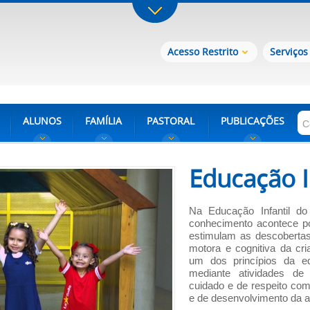
Acesso Restrito
Serviços
ALUNOS
FAMÍLIA
PASTORAL
PUBLICAÇÕES
Educação I
Na Educação Infantil do
conhecimento acontece po
estimulam as descobertas
motora e cognitiva da cri
um dos princípios da ed
mediante atividades de 
cuidado e de respeito com
e de desenvolvimento da a