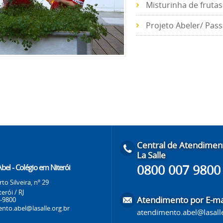
Misturinha de frutas
Projeto Abeler/ Pas
Central de Atendimen
La Salle
0800 007 9800
Abel - Colégio em Niterói
to Silveira, nº 29
terói / RJ
Atendimento por E-ma
5-9800
nto.abel@lasalle.org.br
atendimento.abel@lasalle