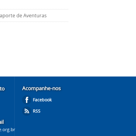
saporte de Aventuras
Acompanhe-nos
to
Facebook
RSS
il
.org.br