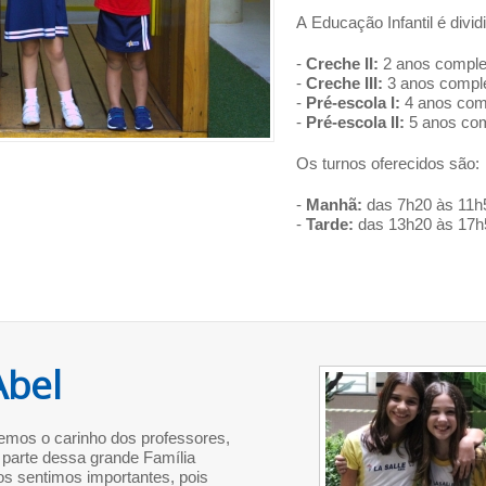
A Educação Infantil é divi
-
Creche II:
2 anos comple
-
Creche III:
3 anos comple
-
Pré-escola I:
4 anos comp
-
Pré-escola II:
5 anos com
Os turnos oferecidos são:
-
Manhã:
das 7h20 às 11h5
-
Tarde:
das 13h20 às 17h5
Abel
emos o carinho dos professores,
 parte dessa grande Família
os sentimos importantes, pois