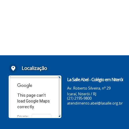
Localização
La Salle Abel - Colégio em Niterói
Av. Roberto Silveira, nº 29
Icaraí, Niterói / RJ
This page can't
(21) 2195-9800
load Google Maps
atendimento.abel@lasalle.org.br
correctly.
Do you
OK
own this
website?