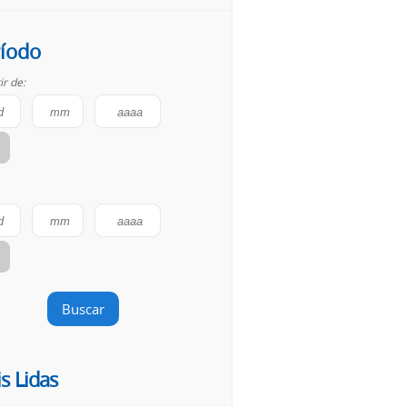
íodo
ir de:
Buscar
s Lidas