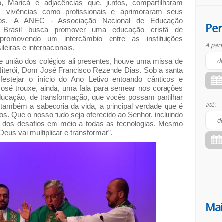
, Maricá e adjacências que, juntos, compartilharam
 vivências como profissionais e aprimoraram seus
tos. A ANEC - Associação Nacional de Educação
Per
o Brasil busca promover uma educação cristã de
 promovendo um intercâmbio entre as instituições
A part
ileiras e internacionais.
e união dos colégios ali presentes, houve uma missa de
 Niterói, Dom José Francisco Rezende Dias. Sob a santa
estejar o início do Ano Letivo entoando cânticos e
osé trouxe, ainda, uma fala para semear nos corações
ducação, de transformação, que vocês possam partilhar
até:
 também a sabedoria da vida, a principal verdade que é
os. Que o nosso tudo seja oferecido ao Senhor, incluindo
r dos desafios em meio a todas as tecnologias. Mesmo
eus vai multiplicar e transformar”.
Mai