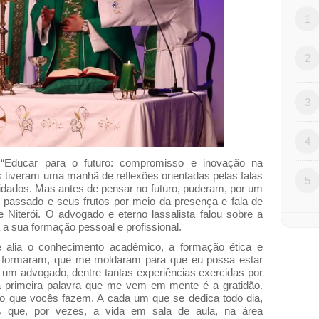
1
2
3
4
“Educar para o futuro: compromisso e inovação na
s tiveram uma manhã de reflexões orientadas pelas falas
5
idados. Mas antes de pensar no futuro, puderam, por um
o passado e seus frutos por meio da presença e fala de
 Niterói. O advogado e eterno lassalista falou sobre a
 a sua formação pessoal e profissional.
 alia o conhecimento acadêmico, a formação ética e
 formaram, que me moldaram para que eu possa estar
 um advogado, dentre tantas experiências exercidas por
a primeira palavra que me vem em mente é a gratidão.
ho que vocês fazem. A cada um que se dedica todo dia,
os que, por vezes, a vida em sala de aula, na área