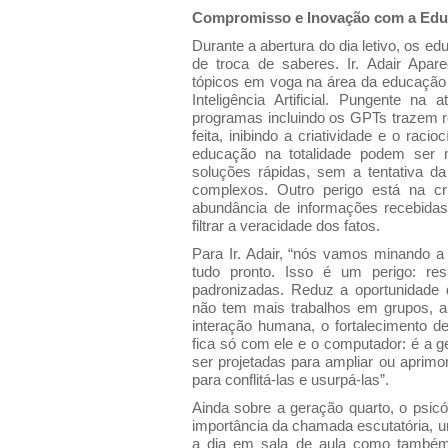
Compromisso e Inovação com a Edu
Durante a abertura do dia letivo, os 
de troca de saberes. Ir. Adair Apare
tópicos em voga na área da educação 
Inteligência Artificial. Pungente n
programas incluindo os GPTs trazem r
feita, inibindo a criatividade e o rac
educação na totalidade podem ser 
soluções rápidas, sem a tentativa d
complexos. Outro perigo está na c
abundância de informações recebida
filtrar a veracidade dos fatos.
Para Ir. Adair, “nós vamos minando a 
tudo pronto. Isso é um perigo: res
padronizadas. Reduz a oportunidade d
não tem mais trabalhos em grupos, 
interação humana, o fortalecimento d
fica só com ele e o computador: é a g
ser projetadas para ampliar ou aprimor
para conflitá-las e usurpá-las”.
Ainda sobre a geração quarto, o psicó
importância da chamada escutatória, um
a dia em sala de aula como também 