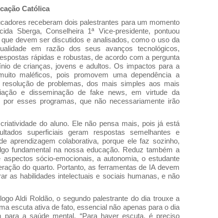
cação Católica
educadores receberam dois palestrantes para um momento
cida Sberga, Conselheira 1ª Vice-presidente, pontuou
que devem ser discutidos e analisados, como o uso da
a atualidade em razão dos seus avanços tecnológicos,
espostas rápidas e robustas, de acordo com a pergunta
iocínio de crianças, jovens e adultos. Os impactos para a
muito maléficos, pois promovem uma dependência a
a resolução de problemas, dos mais simples aos mais
riação e disseminação de fake news, em virtude da
s por esses programas, que não necessariamente irão
criatividade do aluno. Ele não pensa mais, pois já está
ultados superficiais geram respostas semelhantes e
e aprendizagem colaborativa, porque ele faz sozinho,
algo fundamental na nossa educação. Reduz também a
e aspectos sócio-emocionais, a autonomia, o estudante
eração do quarto. Portanto, as ferramentas de IA devem
ar as habilidades intelectuais e sociais humanas, e não
logo Aldi Roldão, o segundo palestrante do dia trouxe a
a escuta ativa de fato, essencial não apenas para o dia
para a saúde mental. “Para haver escuta, é preciso