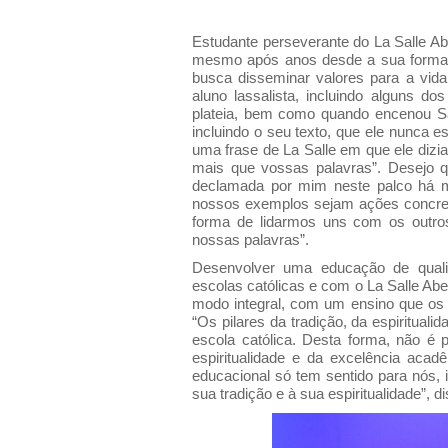
Estudante perseverante do La Salle Ab
mesmo após anos desde a sua format
busca disseminar valores para a vi
aluno lassalista, incluindo alguns 
plateia, bem como quando encenou Sã
incluindo o seu texto, que ele nunca e
uma frase de La Salle em que ele diz
mais que vossas palavras”. Desejo 
declamada por mim neste palco há m
nossos exemplos sejam ações concreta
forma de lidarmos uns com os outro
nossas palavras”.
Desenvolver uma educação de qualid
escolas católicas e com o La Salle Abe
modo integral, com um ensino que os
“Os pilares da tradição, da espiritual
escola católica. Desta forma, não é 
espiritualidade e da excelência acad
educacional só tem sentido para nós, i
sua tradição e à sua espiritualidade”, 