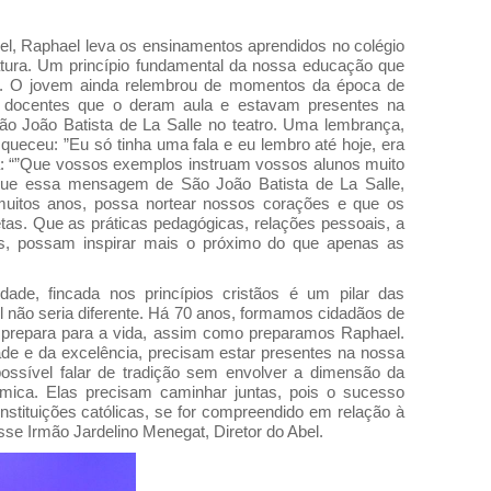
el, Raphael leva os ensinamentos aprendidos no colégio
ura. Um princípio fundamental da nossa educação que
da. O jovem ainda relembrou de momentos da época de
dos docentes que o deram aula e estavam presentes na
o João Batista de La Salle no teatro. Uma lembrança,
squeceu: ”Eu só tinha uma fala e eu lembro até hoje, era
ia: “”Que vossos exemplos instruam vossos alunos muito
que essa mensagem de São João Batista de La Salle,
uitos anos, possa nortear nossos corações e que os
s. Que as práticas pedagógicas, relações pessoais, a
s, possam inspirar mais o próximo do que apenas as
ade, fincada nos princípios cristãos é um pilar das
l não seria diferente. Há 70 anos, formamos cidadãos de
 prepara para a vida, assim como preparamos Raphael.
idade e da excelência, precisam estar presentes na nossa
possível falar de tradição sem envolver a dimensão da
êmica. Elas precisam caminhar juntas, pois o sucesso
nstituições católicas, se for compreendido em relação à
disse Irmão Jardelino Menegat, Diretor do Abel.