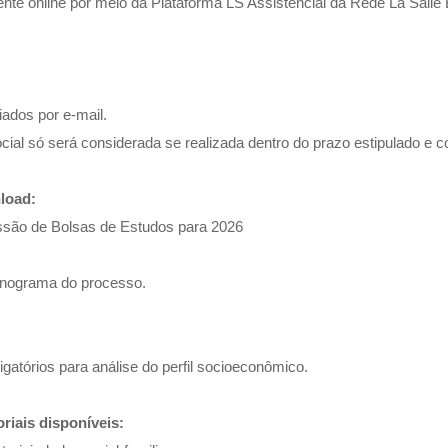
te online por meio da Plataforma LS Assistencial da Rede La Salle B
ados por e-mail.
ocial só será considerada se realizada dentro do prazo estipulado 
load:
ssão de Bolsas de Estudos para 2026
ronograma do processo.
atórios para análise do perfil socioeconômico.
riais disponíveis: