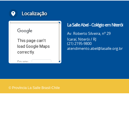
Localização
La Salle Abel - Colégio em Niterói
Av. Roberto Silveira, nº 29
Icaraí, Niterói / RJ
This page can't
(21) 2195-9800
load Google Maps
atendimento.abel@lasalle.org.br
correctly.
Do you
OK
own this
website?
© Província La Salle Brasil-Chile