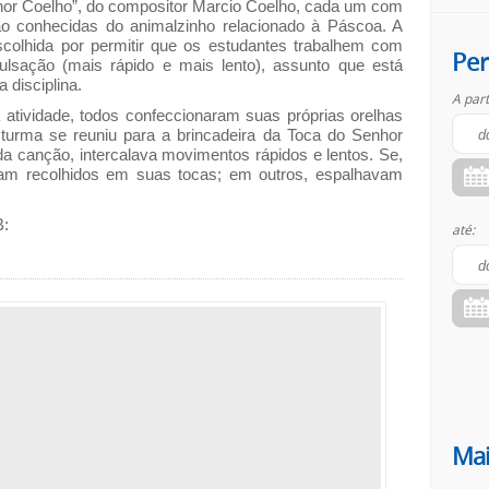
or Coelho”, do compositor Marcio Coelho, cada um com
ão conhecidas do animalzinho relacionado à Páscoa. A
scolhida por permitir que os estudantes trabalhem com
Per
lsação (mais rápido e mais lento), assunto que está
 disciplina.
A part
a atividade, todos confeccionaram suas próprias orelhas
turma se reuniu para a brincadeira da Toca do Senhor
da canção, intercalava movimentos rápidos e lentos. Se,
vam recolhidos em suas tocas; em outros, espalhavam
B:
até:
Mai