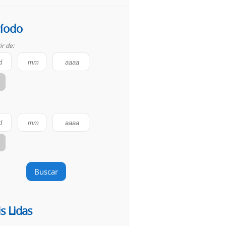
íodo
ir de:
Buscar
s Lidas