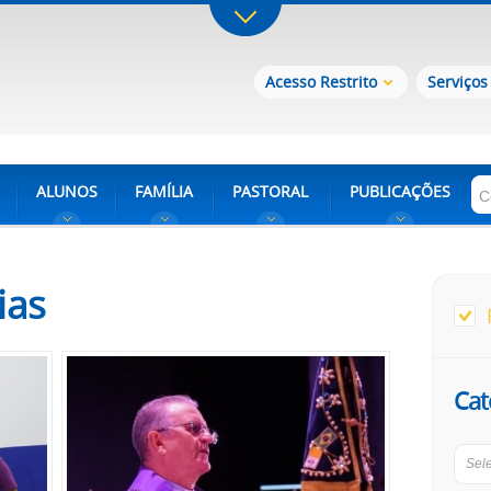
Acesso Restrito
Serviços
ALUNOS
FAMÍLIA
PASTORAL
PUBLICAÇÕES
ias
Cat
Sel