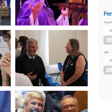
Per
A part
até: