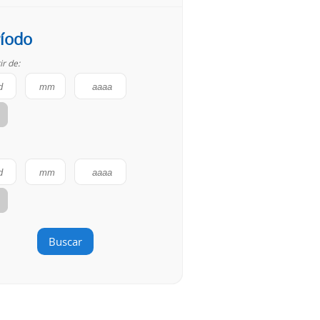
íodo
ir de:
Buscar