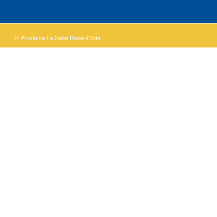
own this
website?
© Província La Salle Brasil-Chile