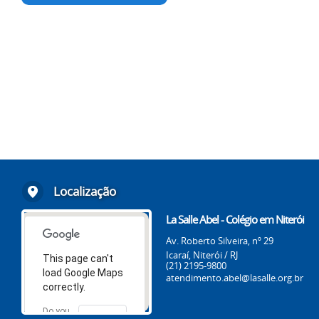
Localização
La Salle Abel - Colégio em Niterói
Av. Roberto Silveira, nº 29
Icaraí, Niterói / RJ
This page can't
(21) 2195-9800
load Google Maps
atendimento.abel@lasalle.org.br
correctly.
Do you
OK