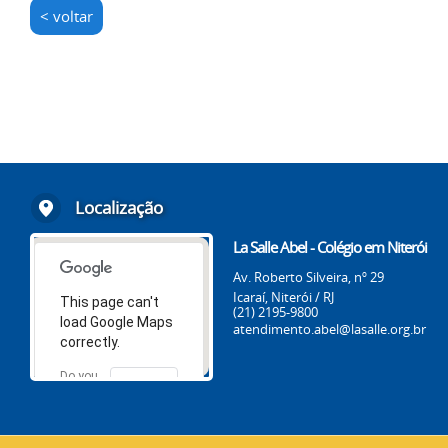
< voltar
Localização
La Salle Abel - Colégio em Niterói
Av. Roberto Silveira, nº 29
Icaraí, Niterói / RJ
This page can't
(21) 2195-9800
load Google Maps
atendimento.abel@lasalle.org.br
correctly.
Do you
OK
own this
website?