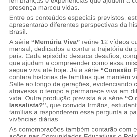
lembranças e experiências que ajudem a c
presença marcou vidas.
Entre os conteúdos especiais previstos, es
apresentarão diferentes perspectivas da hist
Brasil.
A série
“Memória Viva”
reúne 12 vídeos cu
mensal, dedicados a contar a trajetória da 
país. Cada episódio destaca desafios, con
que ajudam a compreender como essa missã
segue viva até hoje. Já a série
“Conexão Fa
contará histórias de famílias que mantêm 
Salle ao longo de gerações, evidenciando 
atravessa o tempo e permanece viva em dif
vida. Outra produção prevista é a série
“O 
lassalista?”,
que convida Irmãos, estudant
famílias a responderem essa pergunta a par
vivências diárias.
As comemorações também contarão com eve
ações nas Comunidades Educativas e Religi