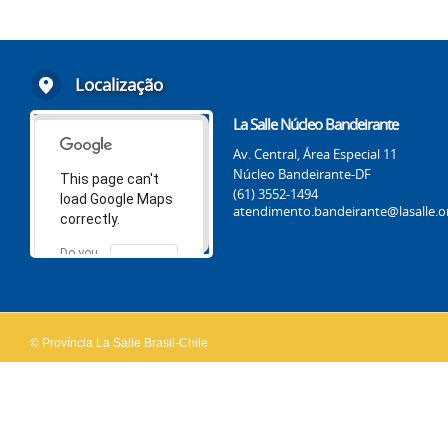
Localização
La Salle Núcleo Bandeirante
Av. Central, Área Especial 11
Núcleo Bandeirante-DF
This page can't
(61) 3552-1494
load Google Maps
atendimento.bandeirante@lasalle.o
correctly.
Do you
OK
own this
website?
© Província La Salle Brasil-Chile