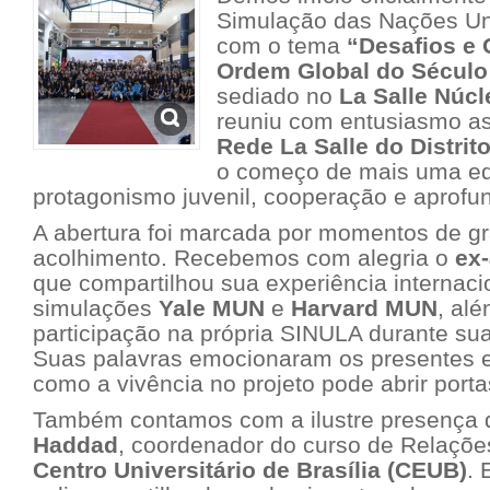
Simulação das Nações Uni
com o tema
“Desafios e
Ordem Global do Século
sediado no
La Salle Núc
reuniu com entusiasmo as
Rede La Salle do Distrit
o começo de mais uma ed
protagonismo juvenil, cooperação e aprof
A abertura foi marcada por momentos de gr
acolhimento. Recebemos com alegria o
ex
que compartilhou sua experiência internac
simulações
Yale MUN
e
Harvard MUN
, al
participação na própria SINULA durante sua 
Suas palavras emocionaram os presentes 
como a vivência no projeto pode abrir port
Também contamos com a ilustre presença
Haddad
, coordenador do curso de Relações
Centro Universitário de Brasília (CEUB)
. 