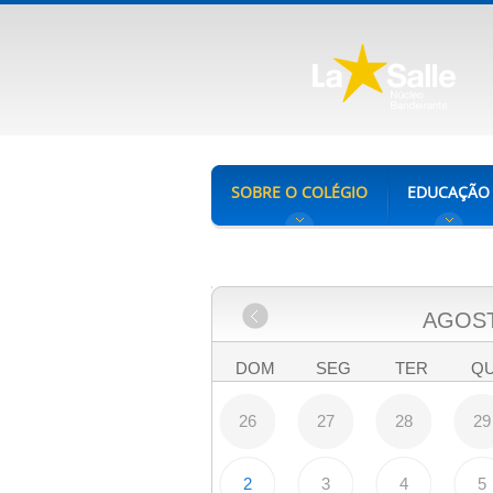
SOBRE O COLÉGIO
EDUCAÇÃO
AGOS
DOM
SEG
TER
Q
26
27
28
29
2
3
4
5