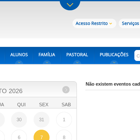
Acesso Restrito
Serviços
ALUNOS
FAMÍLIA
PASTORAL
PUBLICAÇÕES
Não existem eventos cad
TO
2026
UA
QUI
SEX
SAB
30
31
1
6
7
8