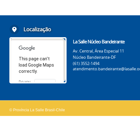
Localização
La Salle Núcleo Bandeirante
Av. Central, Área Especial 11
Núcleo Bandeirante-DF
This page can't
(61) 3552-1494
load Google Maps
atendimento.bandeirante@lasalle.o
correctly.
Do you
OK
own this
website?
© Província La Salle Brasil-Chile