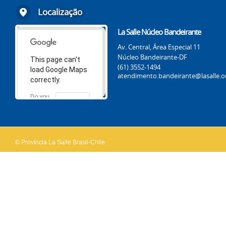
Localização
La Salle Núcleo Bandeirante
Av. Central, Área Especial 11
Núcleo Bandeirante-DF
This page can't
(61) 3552-1494
load Google Maps
atendimento.bandeirante@lasalle.o
correctly.
Do you
OK
own this
website?
© Província La Salle Brasil-Chile