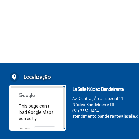
Localização
La Salle Núcleo Bandeirante
Av. Central, Área Especial 11
Núcleo Bandeirante-DF
This page can't
(61) 3552-1494
load Google Maps
atendimento.bandeirante@lasalle.o
correctly.
Do you
OK
own this