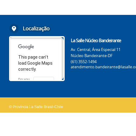
Localização
La Salle Núcleo Bandeirante
Av. Central, Área Especial 11
Núcleo Bandeirante-DF
This page can't
(61) 3552-1494
load Google Maps
atendimento.bandeirante@lasalle.o
correctly.
Do you
OK
own this
website?
© Província La Salle Brasil-Chile