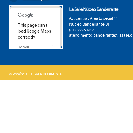
La Salle Núcleo Bandeirante
Av. Central, Área Especial 11
Núcleo Bandeirante-DF
This page can't
(61) 3552-1494
load Google Maps
atendimento.bandeirante@lasalle.o
correctly.
Do you
OK
own this
website?
© Província La Salle Brasil-Chile