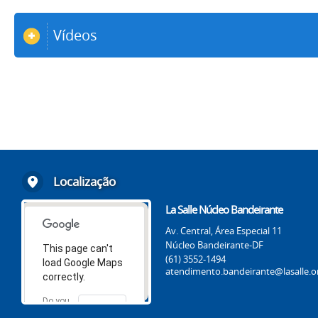
Vídeos
Localização
La Salle Núcleo Bandeirante
Av. Central, Área Especial 11
Núcleo Bandeirante-DF
This page can't
(61) 3552-1494
load Google Maps
atendimento.bandeirante@lasalle.o
correctly.
Do you
OK
own this