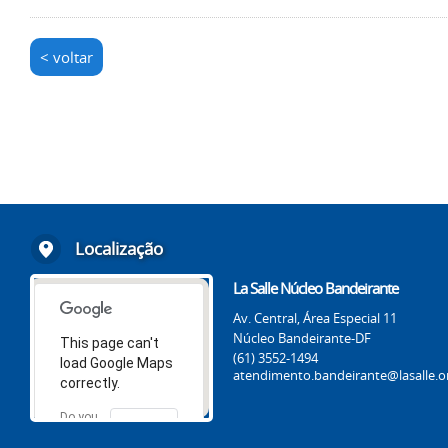
< voltar
Localização
La Salle Núcleo Bandeirante
Av. Central, Área Especial 11
Núcleo Bandeirante-DF
This page can't
(61) 3552-1494
load Google Maps
atendimento.bandeirante@lasalle.o
correctly.
Do you
OK
own this