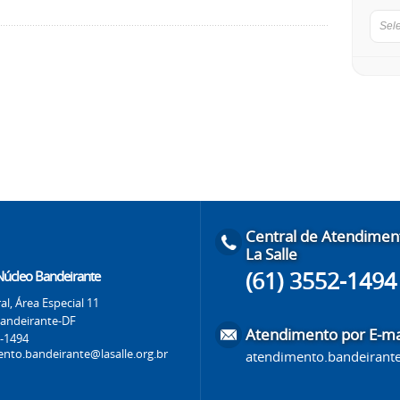
Sel
Central de Atendimen
La Salle
(61) 3552-1494
 Núcleo Bandeirante
al, Área Especial 11
andeirante-DF
Atendimento por E-ma
2-1494
nto.bandeirante@lasalle.org.br
atendimento.bandeirante