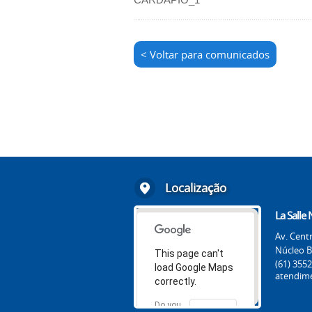
< Voltar para comunicados
Localização
La Salle
Av. Centr
Núcleo B
This page can't
(61) 355
load Google Maps
atendime
correctly.
Do you
OK