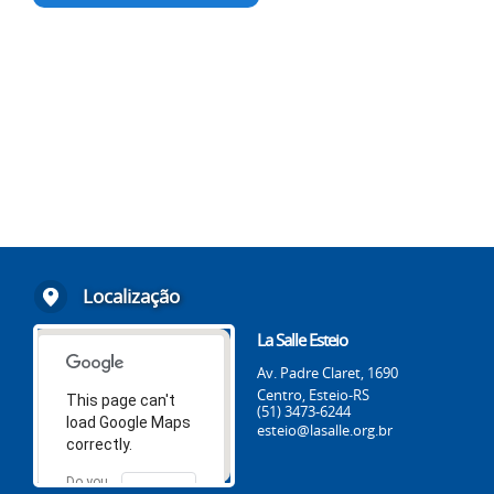
Localização
La Salle Esteio
Av. Padre Claret, 1690
Centro, Esteio-RS
This page can't
(51) 3473-6244
load Google Maps
esteio@lasalle.org.br
correctly.
Do you
OK