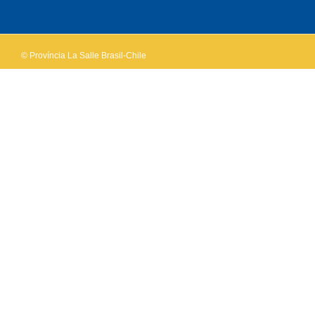
own this
website?
© Província La Salle Brasil-Chile