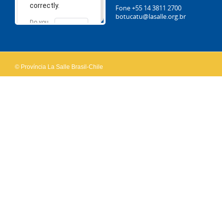
correctly.
Fone +55 14 3811 2700
botucatu@lasalle.org.br
Do you
OK
own this
website?
© Província La Salle Brasil-Chile