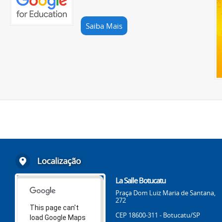
Saiba Mais
Localização
La Salle Botucatu
Praça Dom Luiz Maria de Santana,
272
This page can't
CEP 18600-311 - Botucatu/SP
load Google Maps