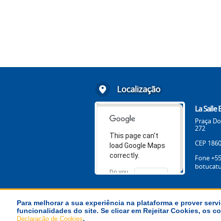
Localização
La Salle
Praça Do
272
This page can't
CEP 1860
load Google Maps
correctly.
Fone +55
botucatu
Do you
OK
own this
website?
Para melhorar a sua experiência na plataforma e prover servi
funcionalidades do site. Se clicar em Rejeitar Cookies, os
© Província La Salle Brasil-Chile
.
Declaração de Cookies