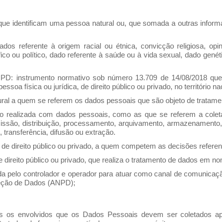
ue identificam uma pessoa natural ou, que somada a outras informa
s referente à origem racial ou étnica, convicção religiosa, opiniã
ófico ou político, dado referente à saúde ou à vida sexual, dado gené
PD: instrumento normativo sob número 13.709 de 14/08/2018 que
essoa física ou jurídica, de direito público ou privado, no território na
ural a quem se referem os dados pessoais que são objeto de tratame
 realizada com dados pessoais, como as que se referem a coleta,
missão, distribuição, processamento, arquivamento, armazenamento, 
transferência, difusão ou extração.
a, de direito público ou privado, a quem competem as decisões refere
e direito público ou privado, que realiza o tratamento de dados em n
 pelo controlador e operador para atuar como canal de comunicação 
teção de Dados (ANPD);
s os envolvidos que os Dados Pessoais devem ser coletados ape