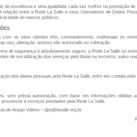
o de excelência e uma qualidade cada vez melhor na prestação de 
 relação entre a Rede La Salle e seus Operadores de Dados Pessoa
vacidade de nossos públicos.
ÇÕES
 com os seus clientes têm, constantemente, melhorado os níve
au uso, alteração, acesso não autorizado ou subtração.
ma de segurança é absolutamente seguro, a Rede La Salle se exime
ntes de má utilização dos serviços pelo titular ou terceiros, salvo 
lização dos dados pessoais pela Rede La Salle, entre em contato pelo
ões, sem prévia autorização, com base em informações obtidas a
 processos e serviços prestados pela Rede La Salle.
a de Araujo Valério –
dpo@lasalle.org.br