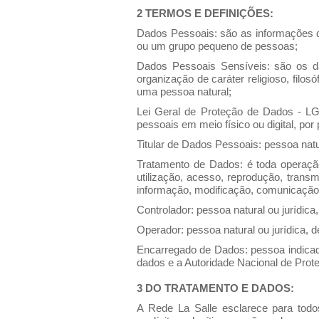
2 TERMOS E DEFINIÇÕES:
Dados Pessoais: são as informações q
ou um grupo pequeno de pessoas;
Dados Pessoais Sensíveis: são os dado
organização de caráter religioso, filos
uma pessoa natural;
Lei Geral de Proteção de Dados - LG
pessoais em meio físico ou digital, por p
Titular de Dados Pessoais: pessoa nat
Tratamento de Dados: é toda operação
utilização, acesso, reprodução, trans
informação, modificação, comunicação, 
Controlador: pessoa natural ou jurídic
Operador: pessoa natural ou jurídica, d
Encarregado de Dados: pessoa indicada
dados e a Autoridade Nacional de Pro
3 DO TRATAMENTO E DADOS:
A Rede La Salle esclarece para todo