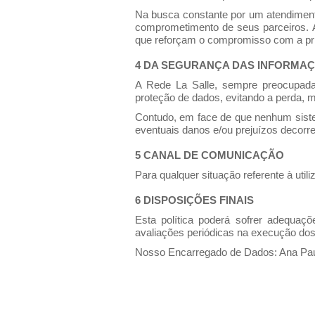
Na busca constante por um atendiment
comprometimento de seus parceiros. A
que reforçam o compromisso com a pri
4 DA SEGURANÇA DAS INFORMA
A Rede La Salle, sempre preocupada
proteção de dados, evitando a perda, m
Contudo, em face de que nenhum siste
eventuais danos e/ou prejuízos decorre
5 CANAL DE COMUNICAÇÃO
Para qualquer situação referente à uti
6 DISPOSIÇÕES FINAIS
Esta política poderá sofrer adequaç
avaliações periódicas na execução dos
Nosso Encarregado de Dados: Ana Paul