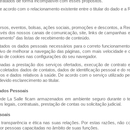
 tratados de forma incompatível com esses propósitos.
acordo com o relacionamento existente entre o titular do dado e a R
rsos, eventos, bolsas, ações sociais, promoções e descontos, a Rede
ravés dos nossos canais de comunicação, site, links de campanhas e 
ramento” das listas de recebimento de conteúdo.
tados os dados pessoais necessários para o correto funcionament
etivo de melhorar a navegação das páginas, com mais velocidade e
ção de cookies nas configurações do seu navegador.
nadas a prestação dos serviços ofertados, execução de contrato e
 coletados dados de contatos, dados de identificação pessoal e do r
os e dados relativos à saúde. De acordo com o serviço utilizado pel
evido esclarecimento ao titular.
ados Pessoais
ede La Salle ficam armazenados em ambiente seguro durante o t
legais, contratuais, prestação de contas ou solicitação judicial.
soais
 transparência e ética nas suas relações. Por estas razões, não c
r pessoas capacitadas no âmbito de suas funções.