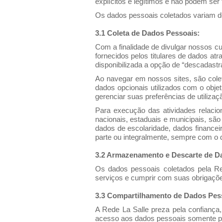
explícitos e legítimos e não podem ser
Os dados pessoais coletados variam de 
3.1 Coleta de Dados Pessoais:
Com a finalidade de divulgar nossos cu
fornecidos pelos titulares de dados at
disponibilizada a opção de “descadast
Ao navegar em nossos sites, são cole
dados opcionais utilizados com o obj
gerenciar suas preferências de utiliza
Para execução das atividades relacio
nacionais, estaduais e municipais, são
dados de escolaridade, dados financeir
parte ou integralmente, sempre com o d
3.2 Armazenamento e Descarte de D
Os dados pessoais coletados pela R
serviços e cumprir com suas obrigações 
3.3 Compartilhamento de Dados Pes
A Rede La Salle preza pela confiança,
acesso aos dados pessoais somente po