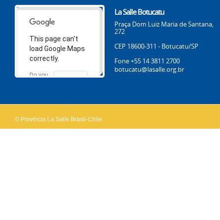
La Salle Botucatu
Praça Dom Luiz Maria de Santana,
272
This page can't
CEP 18600-311 - Botucatu/SP
load Google Maps
correctly.
Fone +55 14 3811 2700
botucatu@lasalle.org.br
Do you
OK
own this
website?
© Província La Salle Brasil-Chile