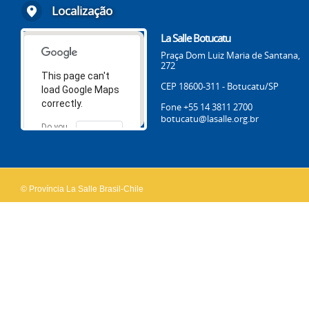
Localização
La Salle Botucatu
Praça Dom Luiz Maria de Santana,
272
This page can't
CEP 18600-311 - Botucatu/SP
load Google Maps
correctly.
Fone +55 14 3811 2700
botucatu@lasalle.org.br
Do you
OK
own this
website?
© Província La Salle Brasil-Chile