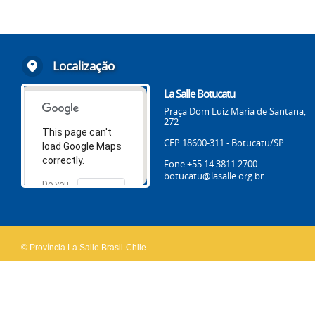
Localização
La Salle Botucatu
Praça Dom Luiz Maria de Santana,
272
This page can't
CEP 18600-311 - Botucatu/SP
load Google Maps
correctly.
Fone +55 14 3811 2700
botucatu@lasalle.org.br
Do you
OK
own this
website?
© Província La Salle Brasil-Chile