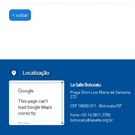
< voltar
Localização
La Salle Botucatu
Praça Dom Luiz Maria de Santana,
272
This page can't
CEP 18600-311 - Botucatu/SP
load Google Maps
correctly.
Fone +55 14 3811 2700
botucatu@lasalle.org.br
Do you
OK
own this
website?