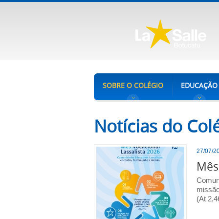
SOBRE O COLÉGIO
EDUCAÇÃO
Notícias do Col
27/07/20
Mês 
Comuni
missão
(At 2,4