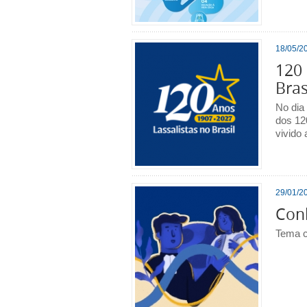
18/05/20
120 
Bras
No dia
dos 12
vivido 
29/01/20
Conh
Tema c