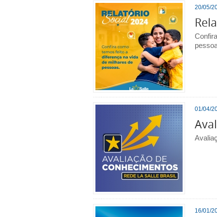
20/05/20
Rela
Confir
pessoa
01/04/20
Ava
Avalia
16/01/20