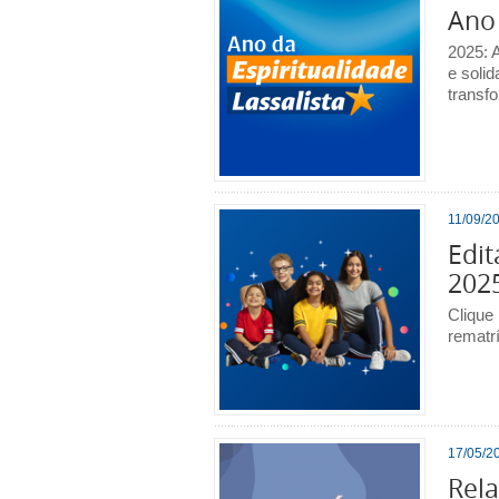
Ano 
2025: A
e solid
transf
11/09/20
Edit
202
Clique 
rematr
17/05/20
Rela