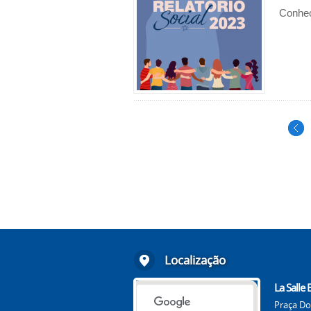
Conheç
Localização
La Salle
Praça Do