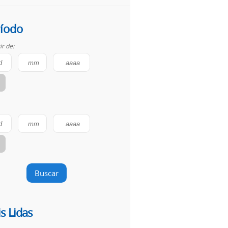
íodo
ir de:
Buscar
s Lidas